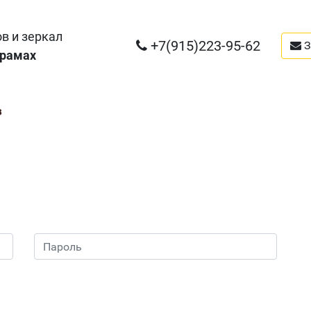
в и зеркал
+7(915)223-95-62
З
 рамах
з