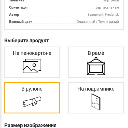
Тематика
Портреты
Ориентация
Вертикальные
Автор
Beaumont, Frederick
Базовый цвет
Оливковый / Темно-синий
Выберите продукт
На пенокартоне
В раме
В рулоне
На подрамнике
Размер изображения