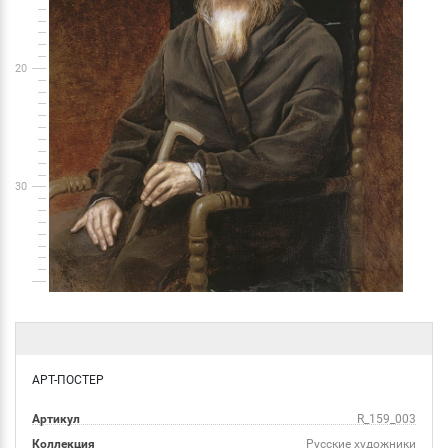
20
30
АРТ-ПОСТЕР
Артикул
R_159_003
Коллекция
Русские художники