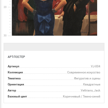
20
30
АРТ-ПОСТЕР
Артикул
VJ-004
Коллекция
Современное искусство
Тематика
Фигуратив и сцены
Ориентация
Квадратные
Автор
Vettriano, Jack
Базовый цвет
Коричневый / Темно-синий