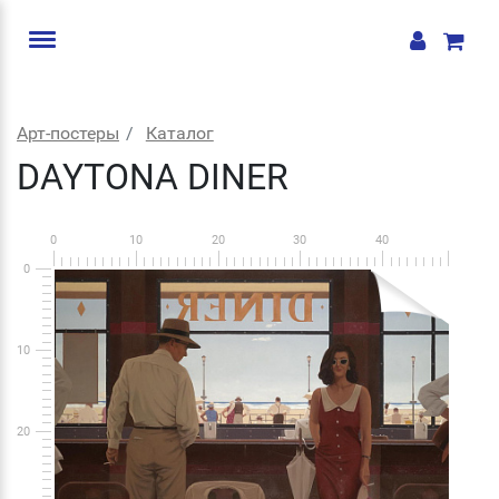
Арт-постеры
Каталог
DAYTONA DINER
0
10
20
30
40
0
10
20