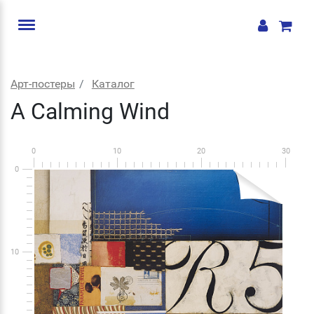
Арт-постеры
Каталог
A Calming Wind
0
10
20
30
0
10