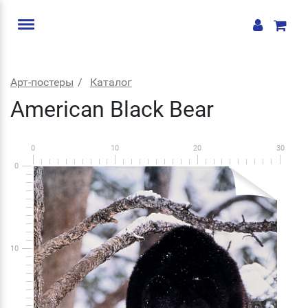
Арт-постеры
Каталог
American Black Bear
0
10
20
30
0
10