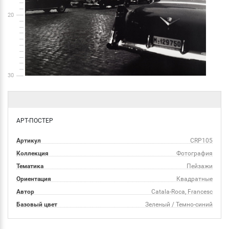
20
30
АРТ-ПОСТЕР
Артикул
CRP105
Коллекция
Фотография
Тематика
Пейзажи
Ориентация
Квадратные
Автор
Catala-Roca, Francesc
Базовый цвет
Зеленый / Темно-синий