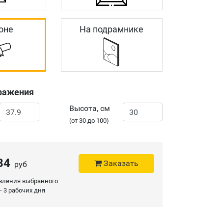
оне
На подрамнике
ражения
Высота, см
(от 30 до 100)
84
Заказать
руб
овления выбранного
 -
3 рабочих дня