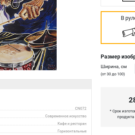
В рул
Размер изоб
Ширина, см
(от 30 до 100)
2
CN072
* Срок изгот
Современное искусство
продукта
Кафе и ресторан
Горизонтальные