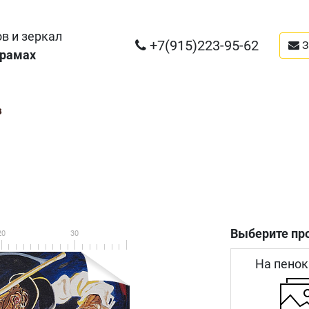
в и зеркал
+7(915)223-95-62
З
 рамах
з
Выберите пр
20
30
На пенок