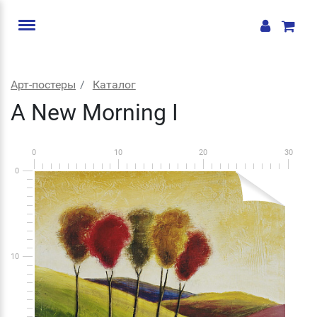
Арт-постеры
Каталог
A New Morning I
0
10
20
30
0
10